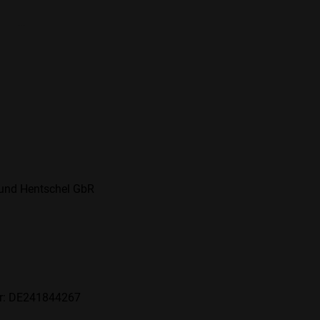
 und Hentschel GbR
er: DE241844267