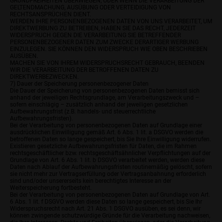
GRUNDFREIHEITEN ÜBERWIEGEN, ODER WENN DIE VERARBEITUNG DER
GELTENDMACHUNG, AUSÜBUNG ODER VERTEIDIGUNG VON
RECHTSANSPRÜCHEN DIENT.
WERDEN IHRE PERSONENBEZOGENEN DATEN VON UNS VERARBEITET, UM
DIREKTWERBUNG ZU BETREIBEN, HABEN SIE DAS RECHT, JEDERZEIT
WIDERSPRUCH GEGEN DIE VERARBEITUNG SIE BETREFFENDER
PERSONENBEZOGENER DATEN ZUM ZWECKE DERARTIGER WERBUNG
EINZULEGEN. SIE KÖNNEN DEN WIDERSPRUCH WIE OBEN BESCHRIEBEN
AUSÜBEN.
MACHEN SIE VON IHREM WIDERSPRUCHSRECHT GEBRAUCH, BEENDEN
WIR DIE VERARBEITUNG DER BETROFFENEN DATEN ZU
DIREKTWERBEZWECKEN.
7) Dauer der Speicherung personenbezogener Daten
Die Dauer der Speicherung von personenbezogenen Daten bemisst sich
anhand der jeweiligen Rechtsgrundlage, am Verarbeitungszweck und –
sofern einschlägig – zusätzlich anhand der jeweiligen gesetzlichen
Aufbewahrungsfrist (z.B. handels- und steuerrechtliche
Aufbewahrungsfristen).
Bei der Verarbeitung von personenbezogenen Daten auf Grundlage einer
ausdrücklichen Einwilligung gemäß Art. 6 Abs. 1 lit. a DSGVO werden die
betroffenen Daten so lange gespeichert, bis Sie Ihre Einwilligung widerrufen.
Existieren gesetzliche Aufbewahrungsfristen für Daten, die im Rahmen
rechtsgeschäftlicher bzw. rechtsgeschäftsähnlicher Verpflichtungen auf der
Grundlage von Art. 6 Abs. 1 lit. b DSGVO verarbeitet werden, werden diese
Daten nach Ablauf der Aufbewahrungsfristen routinemäßig gelöscht, sofern
sie nicht mehr zur Vertragserfüllung oder Vertragsanbahnung erforderlich
sind und/oder unsererseits kein berechtigtes Interesse an der
Weiterspeicherung fortbesteht.
Bei der Verarbeitung von personenbezogenen Daten auf Grundlage von Art.
6 Abs. 1 lit. f DSGVO werden diese Daten so lange gespeichert, bis Sie Ihr
Widerspruchsrecht nach Art. 21 Abs. 1 DSGVO ausüben, es sei denn, wir
können zwingende schutzwürdige Gründe für die Verarbeitung nachweisen,