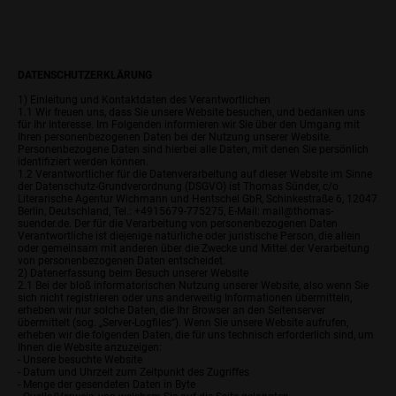
DATENSCHUTZERKLÄRUNG
1) Einleitung und Kontaktdaten des Verantwortlichen
1.1 Wir freuen uns, dass Sie unsere Website besuchen, und bedanken uns
für Ihr Interesse. Im Folgenden informieren wir Sie über den Umgang mit
Ihren personenbezogenen Daten bei der Nutzung unserer Website.
Personenbezogene Daten sind hierbei alle Daten, mit denen Sie persönlich
identifiziert werden können.
1.2 Verantwortlicher für die Datenverarbeitung auf dieser Website im Sinne
der Datenschutz-Grundverordnung (DSGVO) ist Thomas Sünder, c/o
Literarische Agentur Wichmann und Hentschel GbR, Schinkestraße 6, 12047
Berlin, Deutschland, Tel.: +4915679-775275, E-Mail: mail@thomas-
suender.de. Der für die Verarbeitung von personenbezogenen Daten
Verantwortliche ist diejenige natürliche oder juristische Person, die allein
oder gemeinsam mit anderen über die Zwecke und Mittel der Verarbeitung
von personenbezogenen Daten entscheidet.
2) Datenerfassung beim Besuch unserer Website
2.1 Bei der bloß informatorischen Nutzung unserer Website, also wenn Sie
sich nicht registrieren oder uns anderweitig Informationen übermitteln,
erheben wir nur solche Daten, die Ihr Browser an den Seitenserver
übermittelt (sog. „Server-Logfiles“). Wenn Sie unsere Website aufrufen,
erheben wir die folgenden Daten, die für uns technisch erforderlich sind, um
Ihnen die Website anzuzeigen:
- Unsere besuchte Website
- Datum und Uhrzeit zum Zeitpunkt des Zugriffes
- Menge der gesendeten Daten in Byte