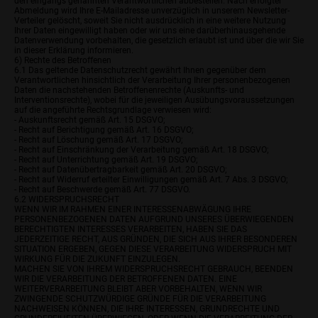
den eingangs genannten Verantwortlichen abbestellen. Nach erfolgter
Abmeldung wird Ihre E-Mailadresse unverzüglich in unserem Newsletter-
Verteiler gelöscht, soweit Sie nicht ausdrücklich in eine weitere Nutzung
Ihrer Daten eingewilligt haben oder wir uns eine darüberhinausgehende
Datenverwendung vorbehalten, die gesetzlich erlaubt ist und über die wir Sie
in dieser Erklärung informieren.
6) Rechte des Betroffenen
6.1 Das geltende Datenschutzrecht gewährt Ihnen gegenüber dem
Verantwortlichen hinsichtlich der Verarbeitung Ihrer personenbezogenen
Daten die nachstehenden Betroffenenrechte (Auskunfts- und
Interventionsrechte), wobei für die jeweiligen Ausübungsvoraussetzungen
auf die angeführte Rechtsgrundlage verwiesen wird:
- Auskunftsrecht gemäß Art. 15 DSGVO;
- Recht auf Berichtigung gemäß Art. 16 DSGVO;
- Recht auf Löschung gemäß Art. 17 DSGVO;
- Recht auf Einschränkung der Verarbeitung gemäß Art. 18 DSGVO;
- Recht auf Unterrichtung gemäß Art. 19 DSGVO;
- Recht auf Datenübertragbarkeit gemäß Art. 20 DSGVO;
- Recht auf Widerruf erteilter Einwilligungen gemäß Art. 7 Abs. 3 DSGVO;
- Recht auf Beschwerde gemäß Art. 77 DSGVO.
6.2 WIDERSPRUCHSRECHT
WENN WIR IM RAHMEN EINER INTERESSENABWÄGUNG IHRE
PERSONENBEZOGENEN DATEN AUFGRUND UNSERES ÜBERWIEGENDEN
BERECHTIGTEN INTERESSES VERARBEITEN, HABEN SIE DAS
JEDERZEITIGE RECHT, AUS GRÜNDEN, DIE SICH AUS IHRER BESONDEREN
SITUATION ERGEBEN, GEGEN DIESE VERARBEITUNG WIDERSPRUCH MIT
WIRKUNG FÜR DIE ZUKUNFT EINZULEGEN.
MACHEN SIE VON IHREM WIDERSPRUCHSRECHT GEBRAUCH, BEENDEN
WIR DIE VERARBEITUNG DER BETROFFENEN DATEN. EINE
WEITERVERARBEITUNG BLEIBT ABER VORBEHALTEN, WENN WIR
ZWINGENDE SCHUTZWÜRDIGE GRÜNDE FÜR DIE VERARBEITUNG
NACHWEISEN KÖNNEN, DIE IHRE INTERESSEN, GRUNDRECHTE UND