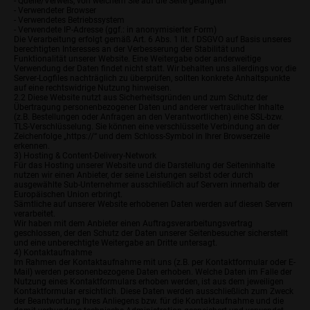
- Quelle/Verweis, von welchem Sie auf die Seite gelangten
- Verwendeter Browser
- Verwendetes Betriebssystem
- Verwendete IP-Adresse (ggf.: in anonymisierter Form)
Die Verarbeitung erfolgt gemäß Art. 6 Abs. 1 lit. f DSGVO auf Basis unseres
berechtigten Interesses an der Verbesserung der Stabilität und
Funktionalität unserer Website. Eine Weitergabe oder anderweitige
Verwendung der Daten findet nicht statt. Wir behalten uns allerdings vor, die
Server-Logfiles nachträglich zu überprüfen, sollten konkrete Anhaltspunkte
auf eine rechtswidrige Nutzung hinweisen.
2.2 Diese Website nutzt aus Sicherheitsgründen und zum Schutz der
Übertragung personenbezogener Daten und anderer vertraulicher Inhalte
(z.B. Bestellungen oder Anfragen an den Verantwortlichen) eine SSL-bzw.
TLS-Verschlüsselung. Sie können eine verschlüsselte Verbindung an der
Zeichenfolge „https://“ und dem Schloss-Symbol in Ihrer Browserzeile
erkennen.
3) Hosting & Content-Delivery-Network
Für das Hosting unserer Website und die Darstellung der Seiteninhalte
nutzen wir einen Anbieter, der seine Leistungen selbst oder durch
ausgewählte Sub-Unternehmer ausschließlich auf Servern innerhalb der
Europäischen Union erbringt.
Sämtliche auf unserer Website erhobenen Daten werden auf diesen Servern
verarbeitet.
Wir haben mit dem Anbieter einen Auftragsverarbeitungsvertrag
geschlossen, der den Schutz der Daten unserer Seitenbesucher sicherstellt
und eine unberechtigte Weitergabe an Dritte untersagt.
4) Kontaktaufnahme
Im Rahmen der Kontaktaufnahme mit uns (z.B. per Kontaktformular oder E-
Mail) werden personenbezogene Daten erhoben. Welche Daten im Falle der
Nutzung eines Kontaktformulars erhoben werden, ist aus dem jeweiligen
Kontaktformular ersichtlich. Diese Daten werden ausschließlich zum Zweck
der Beantwortung Ihres Anliegens bzw. für die Kontaktaufnahme und die